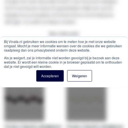
het glas zien wat natuurlijk zonde is van het mooie wijnglas.
Om te voorkomen dat je druppelvlekken blijft zien op het
wijnglas kun je de glazen het beste direct na het afwassen
afdrogen. Zo zullen ze blijven stralen!
Meer informatie
Bij Vinata.nl gebruiken we cookies om te meten hoe je met onze website
Vragen en antwoorden
omgaat. Mocht je meer informatie wensen over de cookies die we gebruiken
raadpleeg dan ons privacybeleid onderin deze website.
Als je weigert, zal je informatie niet worden gevolgd bij je bezoek aan deze
website. Er wordt een kleine cookie in je browser geplaatst om te onthouden
Gerelateerde producten
dat je niet gevolgd wilt worden.
Accepteren
Weigeren
Vinata L'Aquila wijnglazen
Vinata L'Aquila wijnglazen